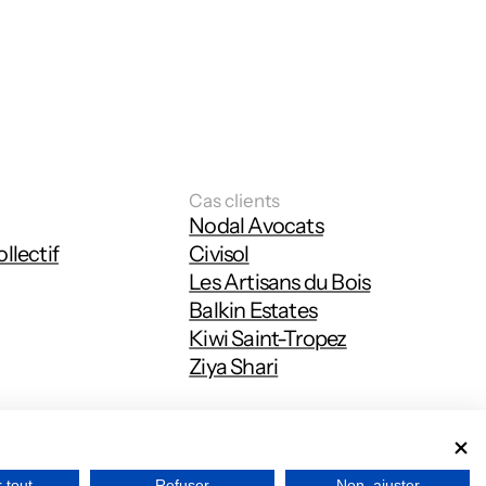
Cas clients
Nodal Avocats
ollectif
Civisol
Les Artisans du Bois
Balkin Estates
Kiwi Saint-Tropez
Ziya Shari
résence aussi sur d'autres réseaux.
 tout
Refuser
Non, ajuster