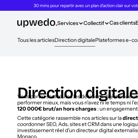
30 mins pour repartir avec un plan d'action clair sur vo
Cas clients
Services
Collectif
Tous les articles
Direction digitale
Plateformes e-
Direction digitale
Vous portez seul toutes les décisions digitales de v
performer mieux, mais vous n'avez ni le temps ni l'e
120 000€ brut/an hors charges
: un engagement 
Cette catégorie rassemble nos articles sur la
direct
coordonner SEO, Ads, sites et CRM dans une logique
investissement réel d'un directeur digital externali
Monaco.