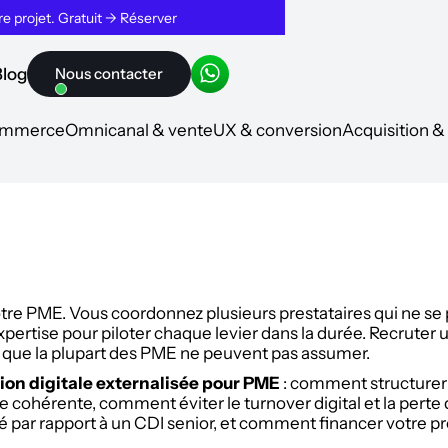
tre projet. Gratuit → Réserver
Blog
Nous contacter
commerce
Omnicanal & vente
UX & conversion
Acquisition 
otre PME. Vous coordonnez plusieurs prestataires qui ne se p
xpertise pour piloter chaque levier dans la durée. Recruter 
que la plupart des PME ne peuvent pas assumer.
ion digitale externalisée pour PME
: comment structurer 
 cohérente, comment éviter le turnover digital et la perte
sé par rapport à un CDI senior, et comment financer votre p