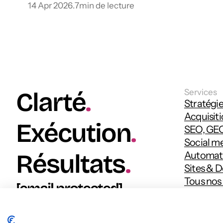
14 Apr 2026
.
7
min de lecture
Clarté
.
Services
Stratégie
Acquisit
Exécution
.
SEO, GEO
Social m
Résultats
.
Automat
Sites & 
Tous nos 
[email protected]
Suivez-nou
digitale P
Parlons de votre croissance
upwe