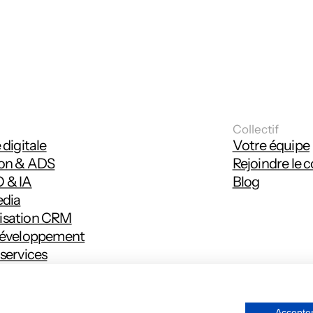
Collectif
 digitale
Votre équipe
ion & ADS
Rejoindre le c
 & IA
Blog
edia
isation CRM
Développement
services
s sur LinkedIn pour des insights stratégie
P
ME.
do.
Accepter