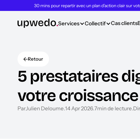
30 mins pour repartir avec un plan d'action clair sur vo
Cas clients
Services
Collectif
Retour
5 prestataires di
votre croissance
Par
Julien Deloume
.
14 Apr 2026
.
7
min de lecture
.
Dir