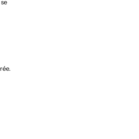
 se
rée.