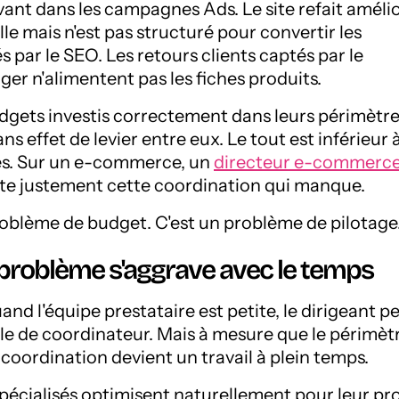
vant dans les campagnes Ads. Le site refait améli
lle mais n'est pas structuré pour convertir les
s par le SEO. Les retours clients captés par le
r n'alimentent pas les fiches produits.
budgets investis correctement dans leurs périmètr
ns effet de levier entre eux. Le tout est inférieur à
s. Sur un e-commerce, un
directeur e-commerc
e justement cette coordination qui manque.
roblème de budget. C'est un problème de pilotage
problème s'aggrave avec le temps
nd l'équipe prestataire est petite, le dirigeant p
ôle de coordinateur. Mais à mesure que le périmèt
la coordination devient un travail à plein temps.
spécialisés optimisent naturellement pour leur pr