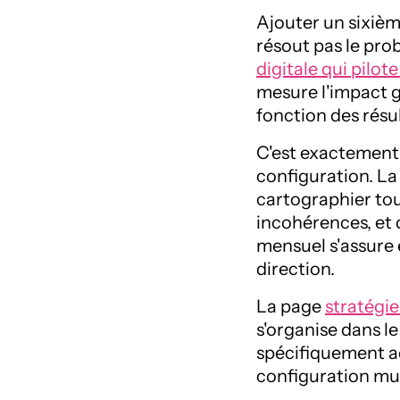
Ajouter un sixièm
résout pas le prob
digitale qui pilot
mesure l'impact gl
fonction des résul
C'est exactement 
configuration. L
cartographier tous
incohérences, et 
mensuel s'assure 
direction.
La page
stratégie
s'organise dans l
spécifiquement 
configuration mul