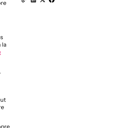
ore
es
 la
e
.
eut
re
opre