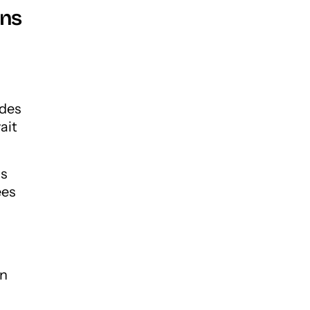
ans
 des
ait
ls
ées
on