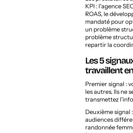
KPI : l'agence SEO
ROAS, le développ
mandaté pour opti
un problème stru
problème structu
repartir la coord
Les 5 signau
travaillent en
Premier signal : 
les autres. Ils ne
transmettez l'inf
Deuxième signal :
audiences différe
randonnée femme 