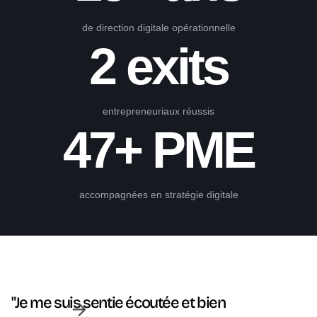
Digital FlashUP
de direction digitale opérationnelle
2 exits
programme
Extended Monaco Entreprises
blog upwedo.
47 PME accompagnées
entrepreneuriaux réussis
Suivre
47+ PME
Julien Deloume sur LinkedIn.
upwedo.
accompagnées en stratégie digitale
"Je me suis sentie écoutée et bien