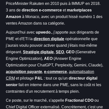
PriceMinister Rakuten en 2010 puis à IMMUP en 2018.
3 ans de
direction e-commerce
et
marketplaces
Amazon
à Monaco, avec un produit hissé numéro 1 des
ventes Amazon dans sa catégorie.
Aujourd'hui avec
upwedo.
, j'apporte aux dirigeants de
PME et d'ETI la
direction digitale
opérationnelle que
j'aurais voulu pouvoir activer quand j'étais moi-même
dirigeant.
Stratégie digitale
,
SEO
,
GEO
(Generative
Engine Optimization),
AEO
(Answer Engine
Optimization pour ChatGPT, Perplexity, Gemini, Claude),
acquisition payante
,
e-commerce
,
automatisation
CRM
et pilotage
P&L
: tout ce qu'un
directeur digital
senior
fait en interne dans une PME, sans le coût ni les
contraintes d'un recrutement à temps plein.
Ce poste, sur le marché, s'appelle
Fractional CDO
ou
Chief Digital Officer externalisé. Concrètement, c'est une