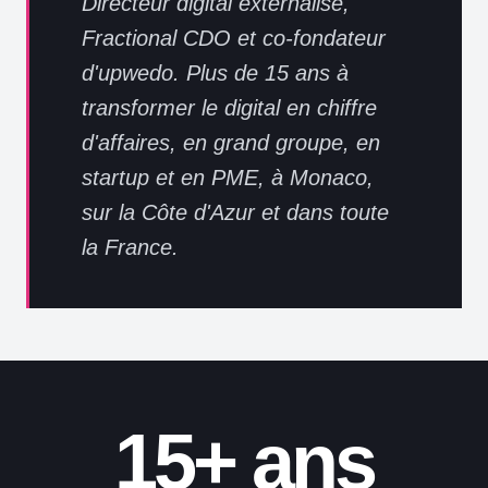
Directeur digital externalisé,
(Adevinta).
SEO
Fractional CDO et co-fondateur
30 experts seniors
transformation numérique
d'upwedo. Plus de 15 ans à
Stratégie digitale
transformer le digital en chiffre
stratégie digitale
SEO
audit digital
roadmap
d'affaires, en grand groupe, en
GEO
stratégique
P&L
startup et en PME, à Monaco,
direction digitale
sur la Côte d'Azur et dans toute
AEO
upwedo.
upwedo.
la France.
acquisition payante
e-commerce
automatisation CRM
15+ ans
Journal du Net