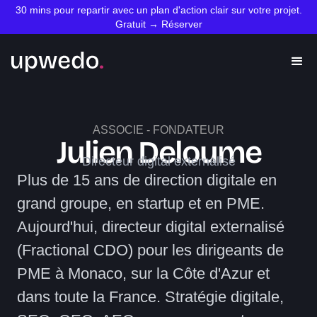
30 mins pour repartir avec un plan d'action clair sur votre projet.
Gratuit → Réserver
ASSOCIE - FONDATEUR
Julien Deloume
Directeur digital externalisé
Plus de 15 ans de direction digitale en
grand groupe, en startup et en PME.
Aujourd'hui, directeur digital externalisé
(Fractional CDO) pour les dirigeants de
PME à Monaco, sur la Côte d'Azur et
dans toute la France. Stratégie digitale,