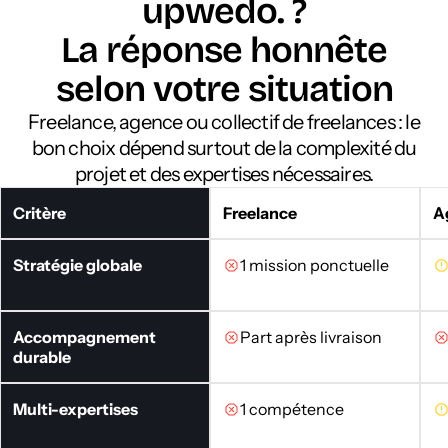
upwedo. ?
La réponse honnête
selon votre situation
Freelance, agence ou collectif de freelances : le
bon choix dépend surtout de la complexité du
projet et des expertises nécessaires.
Critère
Freelance
A
Stratégie globale
1 mission ponctuelle
Accompagnement
Part après livraison
durable
Multi-expertises
1 compétence