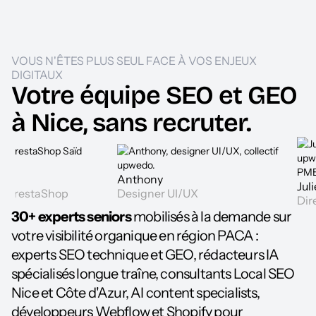
VOUS N'ÊTES PLUS SEUL FACE À VOS ENJEUX
DIGITAUX
Votre équipe SEO et GEO
à Nice, sans recruter.
Anthony
Julien Delo
Shop
Designer UI/UX
Directeur dig
30+ experts seniors
mobilisés à la demande sur
votre visibilité organique en région PACA :
experts SEO technique et GEO, rédacteurs IA
spécialisés longue traîne, consultants Local SEO
Nice et Côte d'Azur, AI content specialists,
développeurs Webflow et Shopify pour