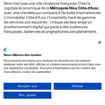
Nice n'est pas une ville moyenne française. C'est la
capitale économique de la
Métropole Nice Côte d'Azur
,
avec une clientèle qui compare à l'échelle internationale.
L'immobilier Côte d'Azur, l'hospitality haut de gamme,
les services aux expatriés : chaque secteur exige un
positionnement digital qui parle à des audiences
françaises, italiennes et anglophones simultanément.
Une concurrence multi-communes sur le
06
Nous utilisons des cookies
Le département des
Alpes-Maritimes
concentre plus de
100 000 entreprises. Nice, Cannes, Antibes, Sophia
Nous pouvons les placer pour analyser les données de nos visiteurs,
améliorer notre site Web, afficher un contenu personnalisé et vous faire vivre
Antipolis, Cagnes-sur-Mer, Menton : chaque commune
une expérience inoubliable. Pour plus d'informations sur les cookies que
a sa dynamique. Choisir une
agence SEO à Nice
ancrée
nous utilisons, ouvrez les paramètres.
localement fait la différence. Une agence basée à Aix-
en-Provence ou Paris ne connaît pas les spécificités de
chaque zone. Le SEO local exige une granularité que
Accepter tout
Refuser
seule une présence de proximité permet.
Non, ajuster
Une double audience résidents et