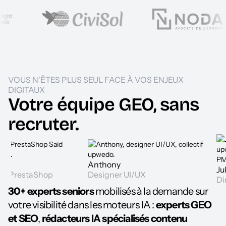
VOUS N'ÊTES PLUS SEUL FACE À VOS ENJEUX
DIGITAUX
Votre équipe GEO, sans
recruter.
Anthony
Julien De
taShop
Designer UI/UX
Directeur d
30+ experts seniors
mobilisés à la demande sur
votre visibilité dans les moteurs IA :
experts GEO
et SEO
,
rédacteurs IA spécialisés contenu