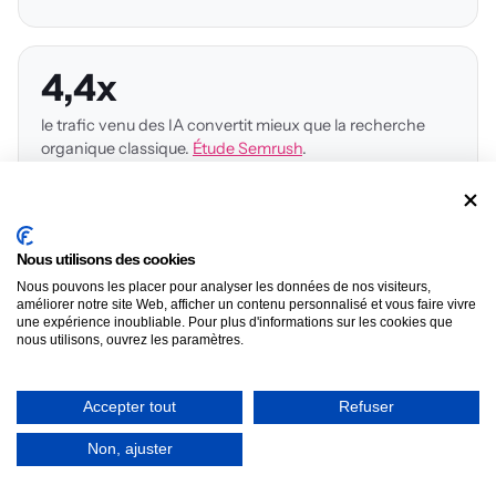
4,4x
le trafic venu des IA convertit mieux que la recherche
organique classique.
Étude Semrush
.
900 M
Nous utilisons des cookies
Nous pouvons les placer pour analyser les données de nos visiteurs,
d'utilisateurs actifs hebdomadaires sur ChatGPT.
améliorer notre site Web, afficher un contenu personnalisé et vous faire vivre
OpenAI, via TechCrunch
.
une expérience inoubliable. Pour plus d'informations sur les cookies que
nous utilisons, ouvrez les paramètres.
Accepter tout
Refuser
Le test en 30 secondes : votre
Non, ajuster
marque est-elle déjà citée ?