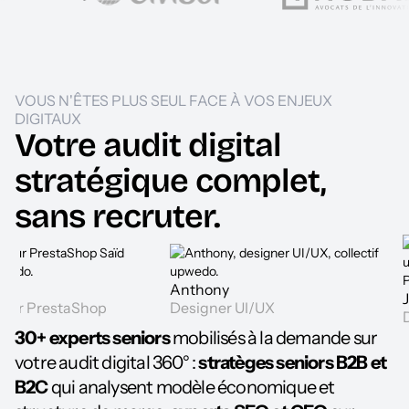
VOUS N'ÊTES PLUS SEUL FACE À VOS ENJEUX
DIGITAUX
Votre audit digital
stratégique complet,
sans recruter.
Anthony
Julien De
taShop
Designer UI/UX
Directeur 
30+ experts seniors
mobilisés à la demande sur
votre audit digital 360° :
stratèges seniors B2B et
B2C
qui analysent modèle économique et