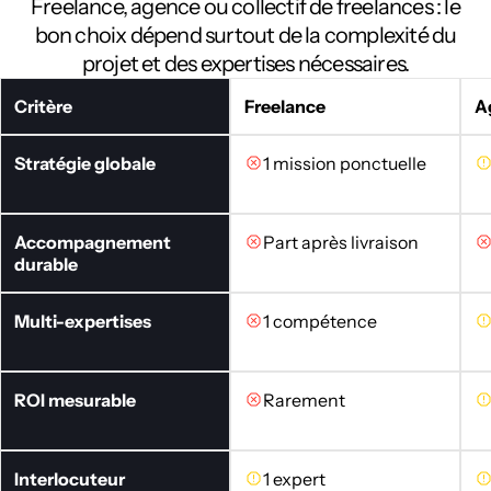
Freelance, agence ou collectif de freelances : le
bon choix dépend surtout de la complexité du
projet et des expertises nécessaires.
Critère
Freelance
A
Stratégie globale
1 mission ponctuelle
Accompagnement
Part après livraison
durable
Multi-expertises
1 compétence
ROI mesurable
Rarement
Interlocuteur
1 expert