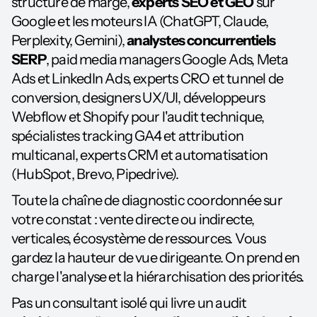
structure de marge,
experts SEO et GEO
sur
Google et les moteurs IA (ChatGPT, Claude,
Perplexity, Gemini),
analystes concurrentiels
SERP
, paid media managers Google Ads, Meta
Ads et LinkedIn Ads, experts CRO et tunnel de
conversion, designers UX/UI, développeurs
Webflow et Shopify pour l'audit technique,
spécialistes tracking GA4 et attribution
multicanal, experts CRM et automatisation
(HubSpot, Brevo, Pipedrive).
Toute la chaîne de diagnostic coordonnée sur
votre constat : vente directe ou indirecte,
verticales, écosystème de ressources. Vous
gardez la hauteur de vue dirigeante. On prend en
charge l'analyse et la hiérarchisation des priorités.
Pas un consultant isolé qui livre un audit