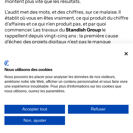
montent plus vite que les résultats.
L'audit met des mots, et des chiffres, sur ce malaise. Il
établit où vous en êtes vraiment, ce qui produit du chiffre
d'affaires et ce qui n'en produit pas, et par quoi
commencer. Les travaux du
Standish Group
le
rappellent depuis vingt-cinq ans : la première cause
d'échec des projets digitaux n'est pas le manque
d'exécution, c'est l'absence de cadrage en amont.
Sa vraie utilité n'est pas de décrire le passé : c'est de
dérisquer vos décisions
à venir. On ne réalloue pas un
budget, on ne refait pas un site, on ne recrute pas dans
Nous utilisons des cookies
l'équipe marketing sans avoir d'abord posé ce constat.
Nous pouvons les placer pour analyser les données de nos visiteurs,
améliorer notre site Web, afficher un contenu personnalisé et vous faire vivre
une expérience inoubliable. Pour plus d'informations sur les cookies que
Audit digital, audit SEO, audit marketing :
nous utilisons, ouvrez les paramètres.
quelles différences ?
C'est la confusion la plus coûteuse du marché. Un audit
Accepter tout
Refuser
SEO examine votre référencement naturel : mots-clés,
contenu, technique, maillage. Un audit marketing élargit
Non, ajuster
aux canaux d'acquisition : Ads, social, emailing, e-
réputation. Tous deux jugent la performance d'un levier