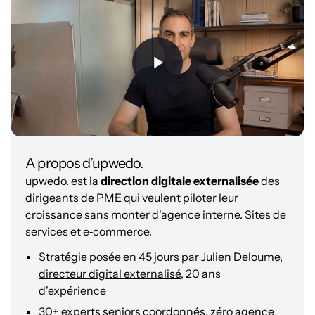
digitales importantes seul, sans expertise senior
pour les challenger ? Est-ce que vous avez plusieurs
prestataires qui ne se parlent pas et dont vous ne
pouvez pas mesurer l'impact global sur votre CA ?
Est-ce que vous voulez accélérer votre croissance
digitale mais ne savez pas par quoi commencer ni
dans quel ordre ? Si vous répondez oui à au moins
deux de ces questions, la direction digitale
externalisée apporte probablement une valeur
supérieure au recrutement ou à l'accumulation de
prestataires. Prenez 30 minutes avec upwedo. pour
un premier diagnostic.
A propos d’upwedo.
upwedo. est la
direction digitale externalisée
des
dirigeants de PME qui veulent piloter leur
croissance sans monter d'agence interne. Sites de
services et e‑commerce.
Stratégie posée en 45 jours par
Julien Deloume,
directeur digital externalisé
, 20 ans
d'expérience
30+ experts seniors coordonnés, zéro agence