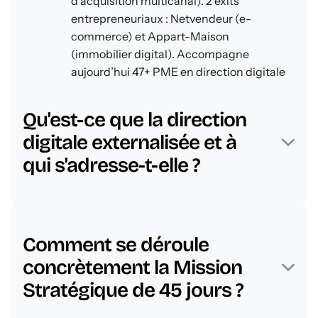
d’acquisition multicanal). 2 exits
entrepreneuriaux : Netvendeur (e-
commerce) et Appart-Maison
(immobilier digital). Accompagne
aujourd’hui 47+ PME en direction digitale
FAQ - Questions
externalisée.
fréquentes
Qu'est-ce que la direction
digitale externalisée et à
qui s'adresse-t-elle ?
La direction digitale externalisée est un modèle
dans lequel une entreprise externalise le pilotage de
Comment se déroule
sa stratégie digitale plutôt que de recruter un
directeur digital en interne. Elle s'adresse aux
concrètement la Mission
dirigeants qui veulent structurer leur croissance
digitale sans les contraintes du recrutement CDI,
Stratégique de 45 jours ?
aux PME qui ont des prestataires non coordonnés,
et aux entreprises en phase de croissance qui ont