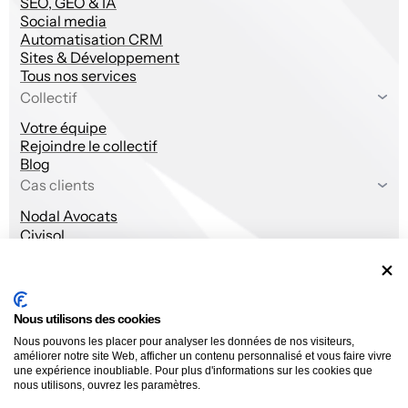
SEO, GEO & IA
Social media
Automatisation CRM
Sites & Développement
Tous nos services
Collectif
Votre équipe
Rejoindre le collectif
Blog
Cas clients
Nodal Avocats
Civisol
Les Artisans du Bois
Balkin Estates
Kiwi Saint-Tropez
Ziya Shari
Nous utilisons des cookies
Services
Suivez-nous sur LinkedIn pour des insights stratégie
Collectif
Cas
Nous pouvons les placer pour analyser les données de nos visiteurs,
digitale PME.
client
Stratégie digitale
Votre
améliorer notre site Web, afficher un contenu personnalisé et vous faire vivre
Noda
une expérience inoubliable. Pour plus d'informations sur les cookies que
upwedo.
Acquisition & ADS
équipe
nous utilisons, ouvrez les paramètres.
Avoca
SEO, GEO & IA
Rejoindre