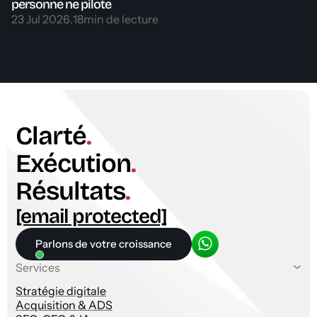
personne ne pilote
23 Jul 2026
.
18
min de lecture
Clarté
.
Exécution
.
Résultats
.
[email protected]
Parlons de votre croissance
Services
Stratégie digitale
Acquisition & ADS