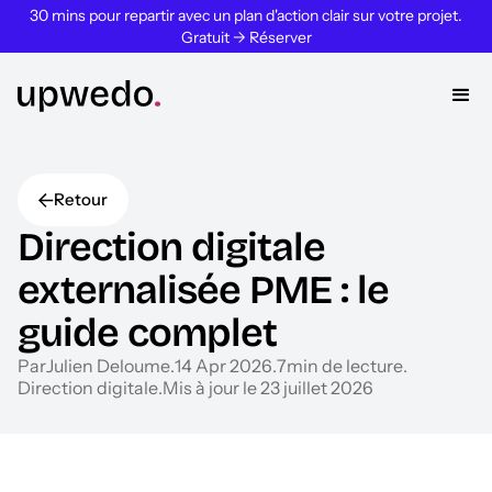
30 mins pour repartir avec un plan d'action clair sur votre projet.
Gratuit → Réserver
Retour
Direction digitale
externalisée PME : le
guide complet
Par
Julien Deloume
.
14 Apr 2026
.
7
min de lecture
.
Direction digitale
.
Mis à jour le 23 juillet 2026