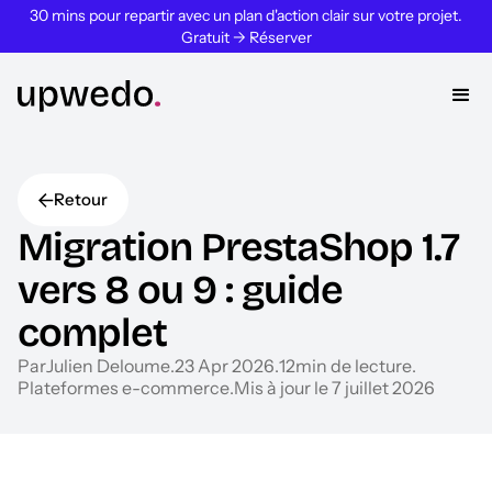
30 mins pour repartir avec un plan d'action clair sur votre projet.
Gratuit → Réserver
Retour
Migration PrestaShop 1.7
vers 8 ou 9 : guide
complet
Par
Julien Deloume
.
23 Apr 2026
.
12
min de lecture
.
Plateformes e-commerce
.
Mis à jour le 7 juillet 2026