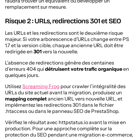
faudra trouver un équivalent ou développer un
remplacement sur mesure.
Risque 2 : URLs, redirections 301 et SEO
Les URLs et les redirections sont le deuxième risque
majeur. Si votre arborescence d’URLs change entre PS
1.7 et la version cible, chaque ancienne URL doit être
redirigée en
301
vers la nouvelle.
L’absence de redirections génère des centaines
d’erreurs 404 qui
détruisent votre trafic organique
en
quelques jours.
Utilisez
Screaming Frog
pour crawler l’intégralité des
URLs du site actuel avant la migration, produisez un
mapping complet
ancien URL vers nouvelle URL, et
implémentez les redirections 301 dans le fichier
.htaccess ou dans le panneau SEO de PrestaShop.
Vérifiez le résultat avec httpstatus.io avant la mise en
production. Pour une approche complète sur la
protection du SEO pendant une migration e-commerce,