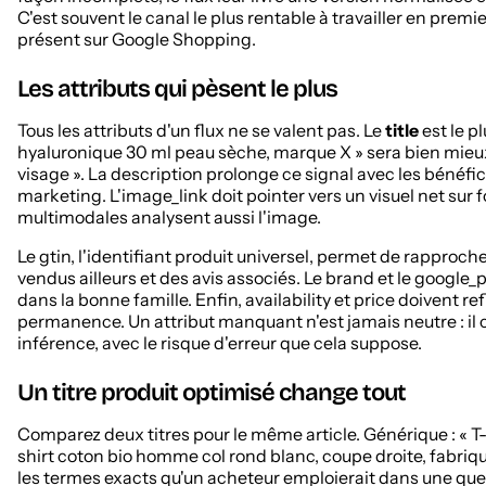
C'est souvent le canal le plus rentable à travailler en pre
présent sur Google Shopping.
Les attributs qui pèsent le plus
Tous les attributs d'un flux ne se valent pas. Le
title
est le p
hyaluronique 30 ml peau sèche, marque X » sera bien mieux
visage ». La description prolonge ce signal avec les bénéfice
marketing. L'image_link doit pointer vers un visuel net sur f
multimodales analysent aussi l'image.
Le gtin, l'identifiant produit universel, permet de rapproc
vendus ailleurs et des avis associés. Le brand et le google_
dans la bonne famille. Enfin, availability et price doivent ref
permanence. Un attribut manquant n'est jamais neutre : il 
inférence, avec le risque d'erreur que cela suppose.
Un titre produit optimisé change tout
Comparez deux titres pour le même article. Générique : « T-s
shirt coton bio homme col rond blanc, coupe droite, fabriq
les termes exacts qu'un acheteur emploierait dans une ques