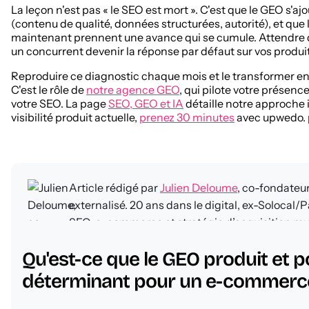
La leçon n'est pas « le SEO est mort ». C'est que le GEO s'
(contenu de qualité, données structurées, autorité), et que
maintenant prennent une avance qui se cumule. Attendre que
un concurrent devenir la réponse par défaut sur vos produi
Reproduire ce diagnostic chaque mois et le transformer e
C'est le rôle de
notre agence GEO
, qui pilote votre présen
votre SEO. La page
SEO, GEO et IA
détaille notre approche 
visibilité produit actuelle,
prenez 30 minutes
avec upwedo. p
Article rédigé par
Julien Deloume
, co-fondateur
externalisé. 20 ans dans le digital, ex-Soloca
SEO, e-commerce et stratégie d’acquisition mult
entrepreneuriaux : Netvendeur (e-commerce) 
FAQ - Questions f
Qu'est-ce que le GEO produit et p
digital). Accompagne aujourd’hui 47+ PME en di
déterminant pour un e-commerc