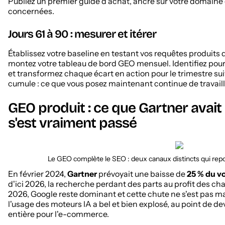
Publiez un premier guide d'achat, ancré sur votre domaine e
concernées.
Jours 61 à 90 : mesurer et itérer
Établissez votre baseline en testant vos requêtes produits 
montez votre tableau de bord GEO mensuel. Identifiez pourq
et transformez chaque écart en action pour le trimestre sui
cumule : ce que vous posez maintenant continue de travaill
GEO produit : ce que Gartner avait p
s'est vraiment passé
Le GEO complète le SEO : deux canaux distincts qui re
En février 2024,
Gartner
prévoyait une baisse de
25 % du v
d'ici 2026, la recherche perdant des parts au profit des chat
2026, Google reste dominant et cette chute ne s'est pas mat
l'usage des moteurs IA a bel et bien explosé, au point de de
entière pour l'e-commerce.