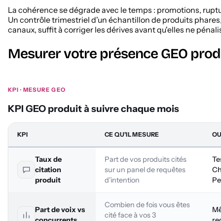
La cohérence se dégrade avec le temps : promotions, rupt
Un contrôle trimestriel d'un échantillon de produits phares
canaux, suffit à corriger les dérives avant qu'elles ne pénali
Mesurer votre présence GEO prod
KPI · MESURE GEO
KPI GEO produit à suivre chaque mois
KPI
CE QU'IL MESURE
OU
KPI
Taux de
Part de vos produits cités
Te
GEO
citation
sur un panel de requêtes
Ch
produit
produit
d'intention
Pe
à
suivre
chaque
Combien de fois vous êtes
Part de voix vs
Mê
mois
cité face à vos 3
concurrents
re