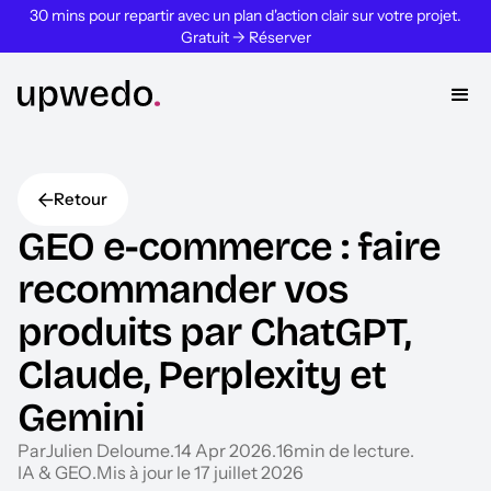
30 mins pour repartir avec un plan d'action clair sur votre projet.
Gratuit → Réserver
Retour
GEO e-commerce : faire
recommander vos
produits par ChatGPT,
Claude, Perplexity et
Gemini
Par
Julien Deloume
.
14 Apr 2026
.
16
min de lecture
.
IA & GEO
.
Mis à jour le 17 juillet 2026