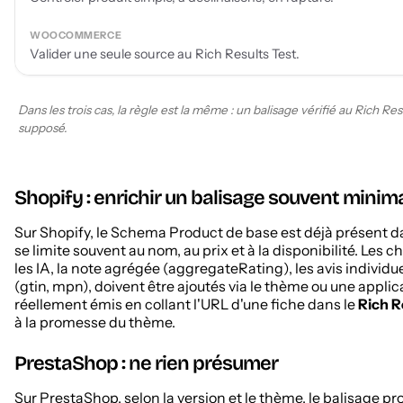
Valider une seule source au Rich Results Test.
Dans les trois cas, la règle est la même : un balisage vérifié au Rich Re
supposé.
Shopify : enrichir un balisage souvent minim
Sur Shopify, le Schema Product de base est déjà présent d
se limite souvent au nom, au prix et à la disponibilité. Les 
les IA, la note agrégée (aggregateRating), les avis individue
(gtin, mpn), doivent être ajoutés via le thème ou une applica
réellement émis en collant l'URL d'une fiche dans le
Rich R
à la promesse du thème.
PrestaShop : ne rien présumer
Sur PrestaShop, selon la version et le thème, le balisage pr