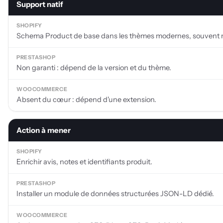
Support natif
le
Schema.org
Product
Schema Product de base dans les thèmes modernes, souvent 
selon
votre
plateforme
Non garanti : dépend de la version et du thème.
e-
commerce
(Shopify,
Absent du cœur : dépend d'une extension.
PrestaShop,
WooCommerce)
Action à mener
Enrichir avis, notes et identifiants produit.
Installer un module de données structurées JSON-LD dédié.