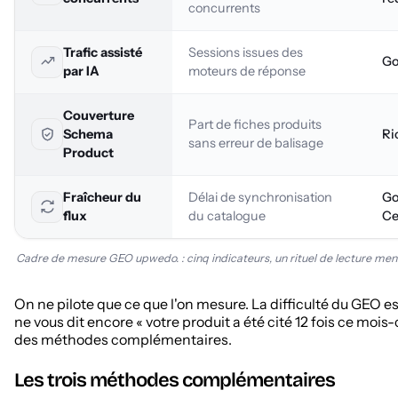
:
concurrents
ce
que
Trafic assisté
Sessions issues des
Go
chaque
par IA
moteurs de réponse
indicateur
mesure,
Couverture
l'outil
Part de fiches produits
Schema
Ri
et
sans erreur de balisage
Product
la
fréquence
de
Fraîcheur du
Délai de synchronisation
Go
suivi
flux
du catalogue
Ce
Cadre de mesure GEO upwedo. : cinq indicateurs, un rituel de lecture men
On ne pilote que ce que l'on mesure. La difficulté du GEO es
ne vous dit encore « votre produit a été cité 12 fois ce mois-
des méthodes complémentaires.
Les trois méthodes complémentaires