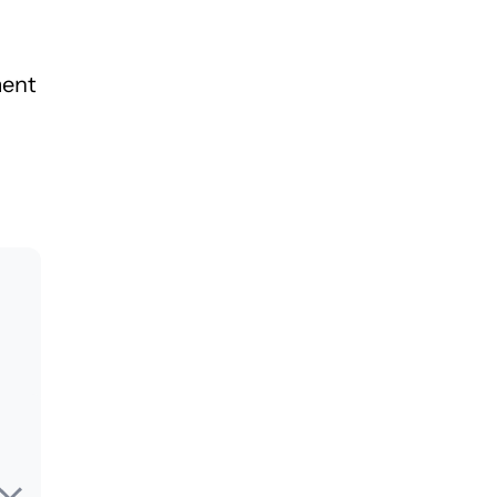
ent
s