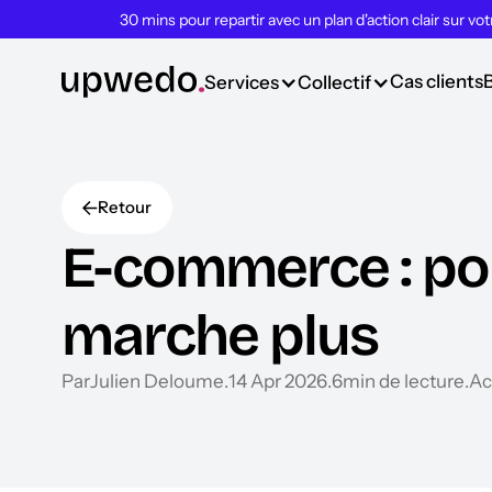
30 mins pour repartir avec un plan d'action clair sur vo
Cas clients
Services
Collectif
Retour
E-commerce : pou
marche plus
Par
Julien Deloume
.
14 Apr 2026
.
6
min de lecture
.
Ac