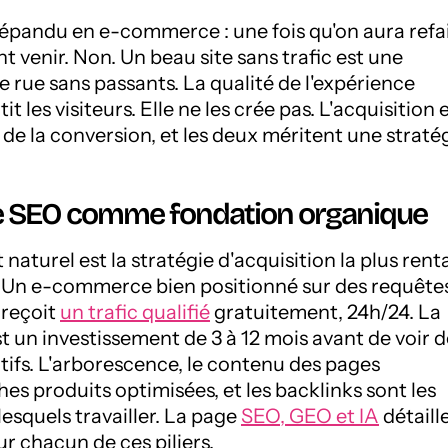
répandu en e-commerce : une fois qu'on aura refai
ont venir. Non. Un beau site sans trafic est une
 rue sans passants. La qualité de l'expérience
it les visiteurs. Elle ne les crée pas. L'acquisition 
t de la conversion, et les deux méritent une straté
: le SEO comme fondation organique
aturel est la stratégie d'acquisition la plus rent
. Un e-commerce bien positionné sur des requête
 reçoit
un trafic qualifié
gratuitement, 24h/24. La
st un investissement de 3 à 12 mois avant de voir 
atifs. L'arborescence, le contenu des pages
ches produits optimisées, et les backlinks sont les
 lesquels travailler. La page
SEO, GEO et IA
détaill
r chacun de ces piliers.