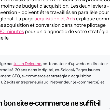
 moins de budget d'acquisition. Les deux leviers -
version - doivent être travaillés en parallèle pour
global. La page
acquisition et Ads
explique comm
 acquisition et conversion dans notre pilotage
30 minutes
pour un diagnostic de votre stratégie
elle.
digé par
Julien Deloume
, co-fondateur d’upwedo. et directeur
ternalisé. 20 ans dans le digital, ex-Solocal/PagesJaunes
ement, SEO, e-commerce et stratégie d’acquisition
). 2 exits entrepreneuriaux : Netvendeur (e-commerce) et
ison (immobilier digital). Accompagne aujourd’hui 47+ PME
Questions fréquente
n digitale externalisée.
 bon site e-commerce ne suffit-il