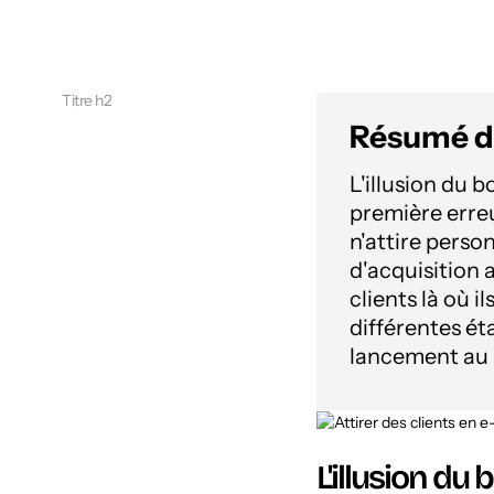
Titre h2
Résumé de
L'illusion du b
première erre
n'attire person
d'acquisition 
clients là où 
différentes é
lancement au 
L'illusion du