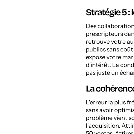
Stratégie 5 :
Des collaboratio
prescripteurs dan
retrouve votre a
publics sans coût
expose votre marq
d'intérêt. La condi
pas juste un échan
La cohérence
L'erreur la plus f
sans avoir optimis
problème vient s
l'acquisition. Att
50 ventes. Attire