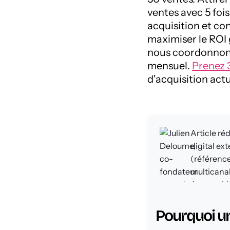
ventes avec 5 fois
acquisition et con
maximiser le ROI 
nous coordonnons
mensuel.
Prenez 
d'acquisition actu
Article ré
digital ex
(référenc
multicanal
Appart-Ma
FAQ - 
en directio
Pourquoi un