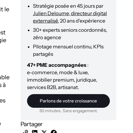
Stratégie posée en 45 jours par
t le
Julien Deloume, directeur digital
externalisé
, 20 ans d'expérience
30+ experts seniors coordonnés,
est
zéro agence
gie
Pilotage mensuel continu, KPIs
partagés
47+ PME accompagnées
:
e‑commerce, mode & luxe,
able
immobilier premium, juridique,
s à
services B2B, artisanat.
des
Parlons de votre croissance
30 minutes. Sans engagement.
e
Partager