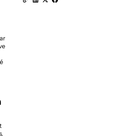
ar
ve
té
n
t
s.