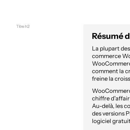
Titre h2
Résumé de
La plupart des
commerce Word
WooCommerce e
comment la cré
freine la crois
WooCommerce r
chiffre d'affa
Au-delà, les c
des versions P
logiciel gratuit