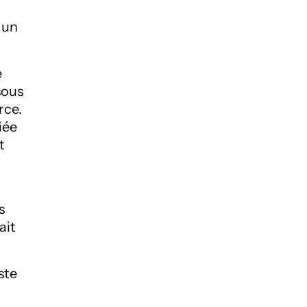
 un
e
sous
rce.
iée
t
s
ait
ste