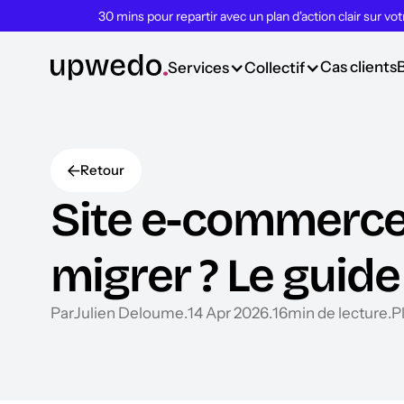
30 mins pour repartir avec un plan d'action clair sur vo
Cas clients
Services
Collectif
Retour
Site e-commerce 
migrer ? Le guid
Par
Julien Deloume
.
14 Apr 2026
.
16
min de lecture
.
P