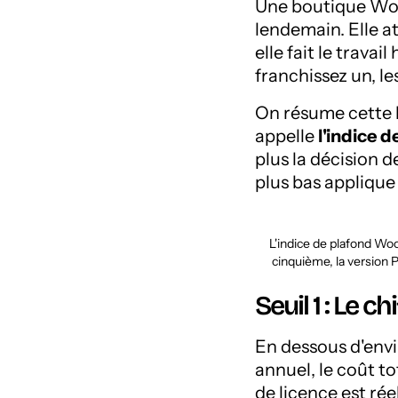
Une boutique Woo
lendemain. Elle a
elle fait le tra
franchissez un, le
On résume cette l
appelle
l'indice
plus la décision d
plus bas applique 
L'indice de plafond Woo
cinquième, la version P
Seuil 1 : Le ch
En dessous d'env
annuel, le coût 
de licence est rée