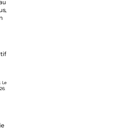
 au
us,
n
tif
. Le
26.
ie