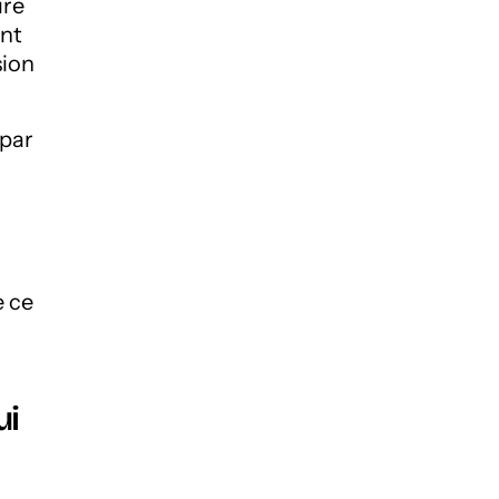
ire
ont
sion
par
e ce
ui