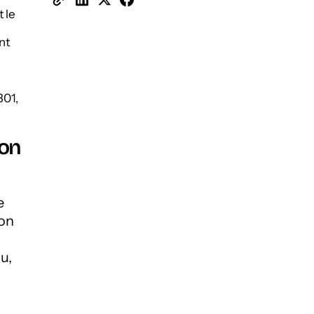
 le
nt
301,
ion
e
lon
u,