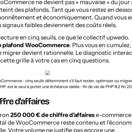
Commerce ne devient pas « mauvaise » du jour
tteint des plafonds. Tant que vous restez en desso
vail honnêtement et économiquement. Quand vous e
s signaux faibles deviennent des coûts réels.
ecture en cinq seuils, ce que le collectif upwedo.
 de plafond WooCommerce
. Plus vous en cumulez,
e migrer devient rationnelle. Le diagnostic interac
cette grille à votre cas en cinq questions.
Commerce : cinq seuils déterminent s'il faut rester, optimiser ou migrer
HP, est le seul à porter une échéance datée : fin de vie de PHP 8.2 fin 20
iffre d'affaires
iron
250 000 € de chiffre d'affaires
e-commerce
total de WooCommerce reste contenu et l'économ
lle. Votre volume ne justifie pas encore une