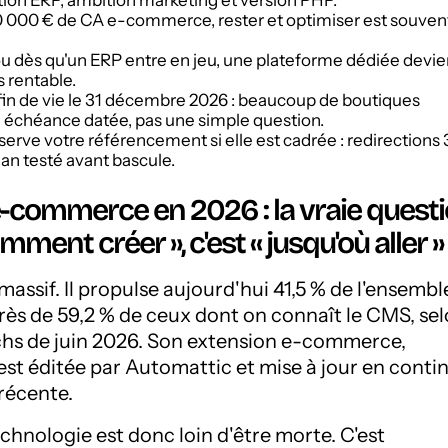
tion ERP, ambition marketing et version PHP.
 000 € de CA e-commerce, rester et optimiser est souvent
u dès qu'un ERP entre en jeu, une plateforme dédiée devie
 rentable.
 fin de vie le 31 décembre 2026 : beaucoup de boutiques
 échéance datée, pas une simple question.
erve votre référencement si elle est cadrée : redirections 
lan testé avant bascule.
commerce en 2026 : la vraie quest
mment créer », c'est « jusqu'où aller »
assif. Il propulse aujourd'hui 41,5 % de l'ensembl
près de 59,2 % de ceux dont on connaît le CMS, se
chs de juin 2026. Son extension e-commerce,
 éditée par Automattic et mise à jour en contin
récente.
technologie est donc loin d'être morte. C'est