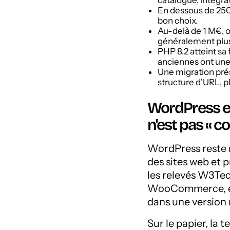
catalogue, intégra
En dessous de 250
bon choix.
Au-delà de 1 M€, o
généralement plus
PHP 8.2 atteint sa
anciennes ont une
Une migration prés
structure d'URL, p
WordPress e-
n'est pas « co
WordPress reste m
des sites web et 
les relevés W3Te
WooCommerce, est
dans une version 
Sur le papier, la 